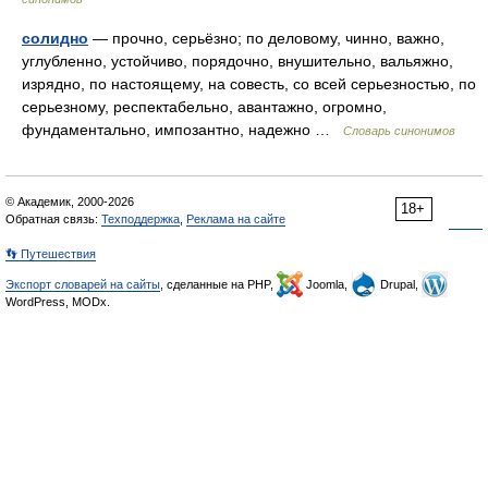
солидно
— прочно, серьёзно; по деловому, чинно, важно,
углубленно, устойчиво, порядочно, внушительно, вальяжно,
изрядно, по настоящему, на совесть, со всей серьезностью, по
серьезному, респектабельно, авантажно, огромно,
фундаментально, импозантно, надежно …
Словарь синонимов
© Академик, 2000-2026
18+
Обратная связь:
Техподдержка
,
Реклама на сайте
👣 Путешествия
Экспорт словарей на сайты
, сделанные на PHP,
Joomla,
Drupal,
WordPress, MODx.