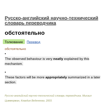
Русско-английский научно-технический
словарь переводчика
обстоятельно
Толкование
Перевод
обстоятельно
•
The observed behaviour is very
neatly
explained by this
mechanism.
•
These factors will be more
appropriately
summarized in a later
section.
Русско-английский научно-технический словарь переводчика
.
Михаил
Циммерман, Клавдия Веденеева
.
2003
.