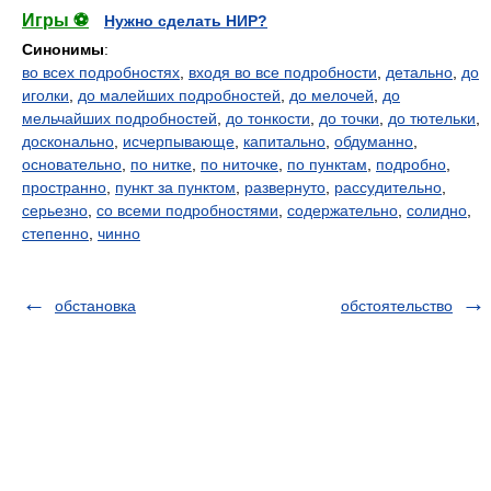
Игры ⚽
Нужно сделать НИР?
Синонимы
:
во всех подробностях
,
входя во все подробности
,
детально
,
до
иголки
,
до малейших подробностей
,
до мелочей
,
до
мельчайших подробностей
,
до тонкости
,
до точки
,
до тютельки
,
досконально
,
исчерпывающе
,
капитально
,
обдуманно
,
основательно
,
по нитке
,
по ниточке
,
по пунктам
,
подробно
,
пространно
,
пункт за пунктом
,
развернуто
,
рассудительно
,
серьезно
,
со всеми подробностями
,
содержательно
,
солидно
,
степенно
,
чинно
обстановка
обстоятельство