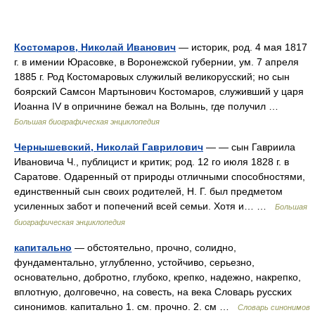
Костомаров, Николай Иванович
— историк, род. 4 мая 1817
г. в имении Юрасовке, в Воронежской губернии, ум. 7 апреля
1885 г. Род Костомаровых служилый великорусский; но сын
боярский Самсон Мартынович Костомаров, служивший у царя
Иоанна IV в опричнине бежал на Волынь, где получил …
Большая биографическая энциклопедия
Чернышевский, Николай Гаврилович
— — сын Гавриила
Ивановича Ч., публицист и критик; род. 12 го июля 1828 г. в
Саратове. Одаренный от природы отличными способностями,
единственный сын своих родителей, Н. Г. был предметом
усиленных забот и попечений всей семьи. Хотя и… …
Большая
биографическая энциклопедия
капитально
— обстоятельно, прочно, солидно,
фундаментально, углубленно, устойчиво, серьезно,
основательно, добротно, глубоко, крепко, надежно, накрепко,
вплотную, долговечно, на совесть, на века Словарь русских
синонимов. капитально 1. см. прочно. 2. см …
Словарь синонимов